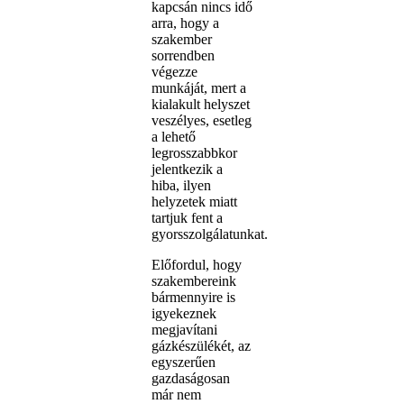
kapcsán nincs idő
arra, hogy a
szakember
sorrendben
végezze
munkáját, mert a
kialakult helyszet
veszélyes, esetleg
a lehető
legrosszabbkor
jelentkezik a
hiba, ilyen
helyzetek miatt
tartjuk fent a
gyorsszolgálatunkat.
Előfordul, hogy
szakembereink
bármennyire is
igyekeznek
megjavítani
gázkészülékét, az
egyszerűen
gazdaságosan
már nem