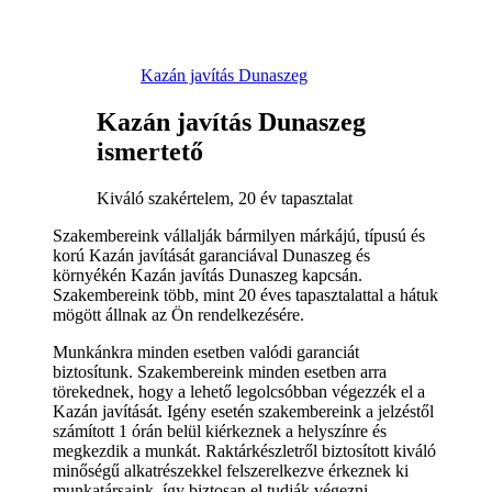
Kazán javítás Dunaszeg
Kazán javítás Dunaszeg
ismertető
Kiváló szakértelem, 20 év tapasztalat
Szakembereink vállalják bármilyen márkájú, típusú és
korú Kazán javítását garanciával Dunaszeg és
környékén Kazán javítás Dunaszeg kapcsán.
Szakembereink több, mint 20 éves tapasztalattal a hátuk
mögött állnak az Ön rendelkezésére.
Munkánkra minden esetben valódi garanciát
biztosítunk. Szakembereink minden esetben arra
törekednek, hogy a lehető legolcsóbban végezzék el a
Kazán javítását. Igény esetén szakembereink a jelzéstől
számított 1 órán belül kiérkeznek a helyszínre és
megkezdik a munkát. Raktárkészletről biztosított kiváló
minőségű alkatrészekkel felszerelkezve érkeznek ki
munkatársaink, így biztosan el tudják végezni