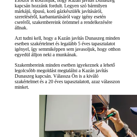
Először is köszönjük, hogy Kazán javítás Dunaszeg
kapcsán hozzánk fordult. Legyen szó bármilyen
márkájú, típusú, korú gázkészülék javításáról,
szereléséről, karbantartásáról vagy igény esetén
cseréről, szakembereink örömmel a rendelkezésére
állnak.
Azt tudni kell, hogy a Kazán javítás Dunaszeg minden
esetben szakértelmet és legalább 5 éves tapasztalatot
igényel, így semmiképpen sem javasoljuk, hogy otthon
egyedül álljon neki a munkának.
Szakembereink minden esetben igyekeznek a lehető
legolcsóbb megoldást megtalálni a Kazán javítás
Dunaszeg kapcsán. Válassza Ön is a kiváló
szakértelmet és a 20 éves tapasztalatott, azaz válasszon
minket.