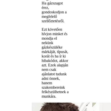
Ha gázszagot
érez,
gondoskodjon a
megfelelő
szellőztetésről.
Ezt követően
hívjon minket és
mondja el
nekünk
gázkészüléke
márkáját, típusát,
korát és ha ír ki
hibakódot, akkor
azt. Ezek alapján
nem csak
ajánlatot tudunk
adni önnek,
hanem
szakembereink
felkészülhetnek a
munkára.