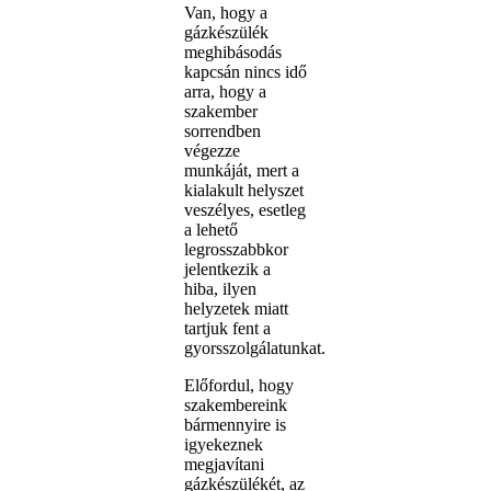
Van, hogy a
gázkészülék
meghibásodás
kapcsán nincs idő
arra, hogy a
szakember
sorrendben
végezze
munkáját, mert a
kialakult helyszet
veszélyes, esetleg
a lehető
legrosszabbkor
jelentkezik a
hiba, ilyen
helyzetek miatt
tartjuk fent a
gyorsszolgálatunkat.
Előfordul, hogy
szakembereink
bármennyire is
igyekeznek
megjavítani
gázkészülékét, az