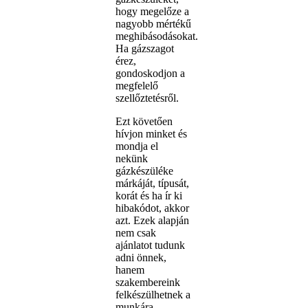
hogy megelőze a
nagyobb mértékű
meghibásodásokat.
Ha gázszagot
érez,
gondoskodjon a
megfelelő
szellőztetésről.
Ezt követően
hívjon minket és
mondja el
nekünk
gázkészüléke
márkáját, típusát,
korát és ha ír ki
hibakódot, akkor
azt. Ezek alapján
nem csak
ajánlatot tudunk
adni önnek,
hanem
szakembereink
felkészülhetnek a
munkára.