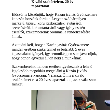
Kiváló szakértelem, 20 év
tapasztalat
Először is köszönjük, hogy Kazán javítás Győrszemere
kapcsán hozzánk fordult. Legyen szó bármilyen
márkájú, típusú, korú gázkészülék javításáról,
szereléséről, karbantartásáról vagy igény esetén
cseréről, szakembereink örömmel a rendelkezésére
állnak.
Azt tudni kell, hogy a Kazán javítás Győrszemere
minden esetben szakértelmet és legalább 5 éves
tapasztalatot igényel, így semmiképpen sem javasoljuk,
hogy otthon egyedül álljon neki a munkának.
Szakembereink minden esetben igyekeznek a lehető
legolcsóbb megoldást megtalálni a Kazán javítás
Győrszemere kapcsán. Válassza Ön is a kiváló
szakértelmet és a 20 éves tapasztalatott, azaz válasszon
minket.