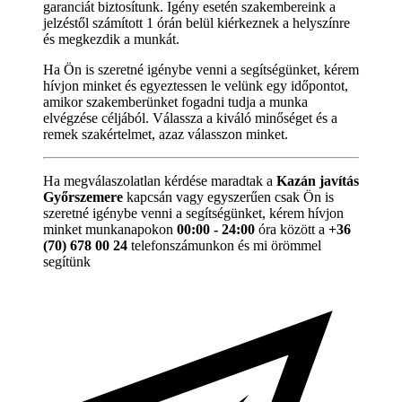
garanciát biztosítunk. Igény esetén szakembereink a
jelzéstől számított 1 órán belül kiérkeznek a helyszínre
és megkezdik a munkát.
Ha Ön is szeretné igénybe venni a segítségünket, kérem
hívjon minket és egyeztessen le velünk egy időpontot,
amikor szakemberünket fogadni tudja a munka
elvégzése céljából. Válassza a kiváló minőséget és a
remek szakértelmet, azaz válasszon minket.
Ha megválaszolatlan kérdése maradtak a
Kazán javítás
Győrszemere
kapcsán vagy egyszerűen csak Ön is
szeretné igénybe venni a segítségünket, kérem hívjon
minket munkanapokon
00:00 - 24:00
óra között a
+36
(70) 678 00 24
telefonszámunkon és mi örömmel
segítünk