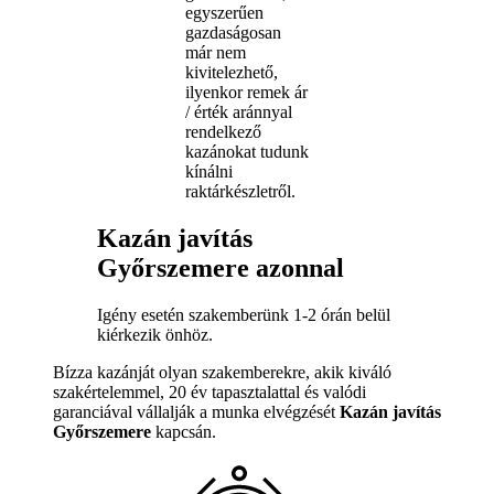
egyszerűen
gazdaságosan
már nem
kivitelezhető,
ilyenkor remek ár
/ érték aránnyal
rendelkező
kazánokat tudunk
kínálni
raktárkészletről.
Kazán javítás
Győrszemere azonnal
Igény esetén szakemberünk 1-2 órán belül
kiérkezik önhöz.
Bízza kazánját olyan szakemberekre, akik kiváló
szakértelemmel, 20 év tapasztalattal és valódi
garanciával vállalják a munka elvégzését
Kazán javítás
Győrszemere
kapcsán.