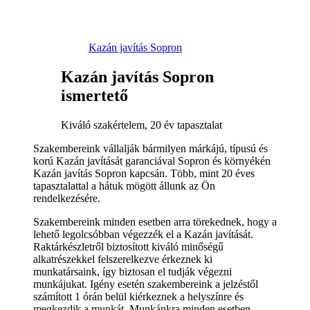
Kazán javítás Sopron
Kazán javítás Sopron
ismertető
Kiváló szakértelem, 20 év tapasztalat
Szakembereink vállalják bármilyen márkájú, típusú és
korú Kazán javítását garanciával Sopron és környékén
Kazán javítás Sopron kapcsán. Több, mint 20 éves
tapasztalattal a hátuk mögött állunk az Ön
rendelkezésére.
Szakembereink minden esetben arra törekednek, hogy a
lehető legolcsóbban végezzék el a Kazán javítását.
Raktárkészletről biztosított kiváló minőségű
alkatrészekkel felszerelkezve érkeznek ki
munkatársaink, így biztosan el tudják végezni
munkájukat. Igény esetén szakembereink a jelzéstől
számított 1 órán belül kiérkeznek a helyszínre és
megkezdik a munkát. Munkánkra minden esetben