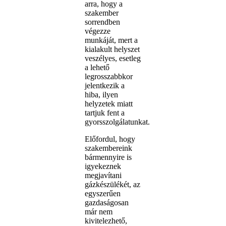
arra, hogy a
szakember
sorrendben
végezze
munkáját, mert a
kialakult helyszet
veszélyes, esetleg
a lehető
legrosszabbkor
jelentkezik a
hiba, ilyen
helyzetek miatt
tartjuk fent a
gyorsszolgálatunkat.
Előfordul, hogy
szakembereink
bármennyire is
igyekeznek
megjavítani
gázkészülékét, az
egyszerűen
gazdaságosan
már nem
kivitelezhető,