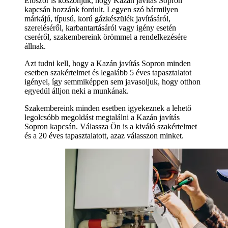
Először is köszönjük, hogy Kazán javítás Sopron
kapcsán hozzánk fordult. Legyen szó bármilyen
márkájú, típusú, korú gázkészülék javításáról,
szereléséről, karbantartásáról vagy igény esetén
cseréről, szakembereink örömmel a rendelkezésére
állnak.
Azt tudni kell, hogy a Kazán javítás Sopron minden
esetben szakértelmet és legalább 5 éves tapasztalatot
igényel, így semmiképpen sem javasoljuk, hogy otthon
egyedül álljon neki a munkának.
Szakembereink minden esetben igyekeznek a lehető
legolcsóbb megoldást megtalálni a Kazán javítás
Sopron kapcsán. Válassza Ön is a kiváló szakértelmet
és a 20 éves tapasztalatott, azaz válasszon minket.