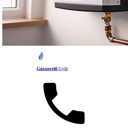
Gázszerelő
Győr